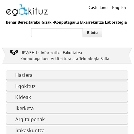
Castellano
English
Behar Berezitarako Gizaki-Konputagailu Elkarrekintza Laborategia
Bilatu
UPV/EHU · Informatika Fakultatea
Konputagailuen Arkitektura eta Teknologia Saila
Hasiera
Egokituz
Kideak
Ikerketa
Argitalpenak
Irakaskuntza