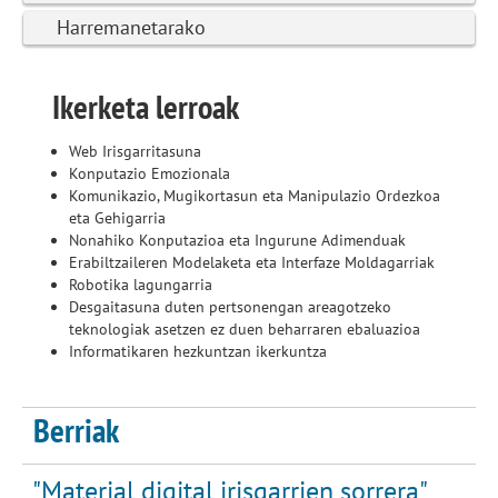
Harremanetarako
Ikerketa lerroak
Web Irisgarritasuna
Konputazio Emozionala
Komunikazio, Mugikortasun eta Manipulazio Ordezkoa
eta Gehigarria
Nonahiko Konputazioa eta Ingurune Adimenduak
Erabiltzaileren Modelaketa eta Interfaze Moldagarriak
Robotika lagungarria
Desgaitasuna duten pertsonengan areagotzeko
teknologiak asetzen ez duen beharraren ebaluazioa
Informatikaren hezkuntzan ikerkuntza
Berriak
"Material digital irisgarrien sorrera"