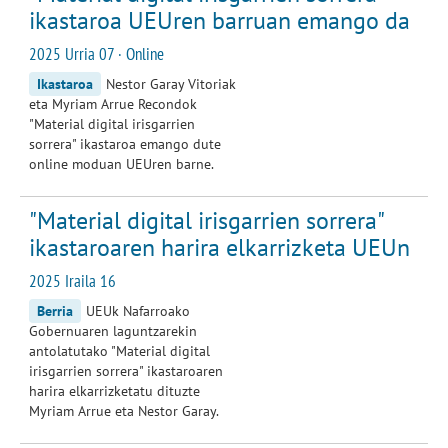
ikastaroa UEUren barruan emango da
2025 Urria 07 · Online
Ikastaroa
Nestor Garay Vitoriak
eta Myriam Arrue Recondok
"Material digital irisgarrien
sorrera" ikastaroa emango dute
online moduan UEUren barne.
"Material digital irisgarrien sorrera"
ikastaroaren harira elkarrizketa UEUn
2025 Iraila 16
Berria
UEUk Nafarroako
Gobernuaren laguntzarekin
antolatutako "Material digital
irisgarrien sorrera" ikastaroaren
harira elkarrizketatu dituzte
Myriam Arrue eta Nestor Garay.