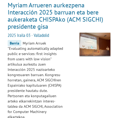
Myriam Arrueren aurkezpena
Interacción 2025 barruan eta bere
aukeraketa CHISPAko (ACM SIGCHI)
presidente gisa
2025 Iraila 03 · Valladolid
Berria
Myriam Arruek
"Evaluating automatically adapted
public e-services: first insights
from users with low vision"
artikulua aurkeztu zuen
Interacción 2025 nazioarteko
kongresuaren barruan. Kongresu
horretan, gainera, ACM SIGCHIren
Espainiako kapituluaren (CHISPA)
presidente hautatu dute.
Pertsonen eta konputagailuen
arteko elkarrekintzan interes-
taldea da ACM SIGCHI, Association
for Computer Machinery
elkartekoa.